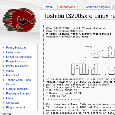
voce
discussione
visualizza sorgente
Toshiba t3200sx e Linux ra
#Ram 03/03/2004 ore 21:05 ora italiana       
#ram(AT)freaknet(DOT)org                     
#Poetry Hacklab http://poetry.freaknet.org   
#poetry(AT)freaknet(DOT)org                  
                         ____            _   
Poetry HackLab
                        |  _ \ ___   ___| |_ 
                        | |_) / _ \ / _ \ __|
Cosa Siamo
                        |  __/ (_) |  __/ |_|
                        |_|   \___/ \___|\__|
La nostra rete locale
                                             
Progetti in corso
                 __  __ _       _ _   _      
                |  \/  (_)_ __ (_) | | | ____
Poetry MiniHowto
                | |\/| | | '_ \| | |_| |/ _ \
                | |  | | | | | | |  _  | (_) 
Articoli
                |_|  |_|_|_| |_|_|_| |_|\___/
Free Shell
In un anno non precisato, in una sera non pre
Troppo Caffe` Poco
raduni "TROPPO CAFFE' POCO CERVELLO" che si t
Cervello
per le mani uno splendido Toshiba T3200sx.

Ecco alcune specifiche tecniche:

Gallerie Immagini
* Un CPU di 80386 SX

* Disco rigida da 42 Mb

Rassegna Stampa
* 4 Mb di RAM

Links
......................

Contattaci
Ecco come installare LINUX su un sistema cosi
Il problema e' che il BIOS del Toshiba non ri
Ringraziamenti
ovviamente, a meno che non si voglia atroceme
e' quasi impossibile da fare entrare in tali 
ricerca