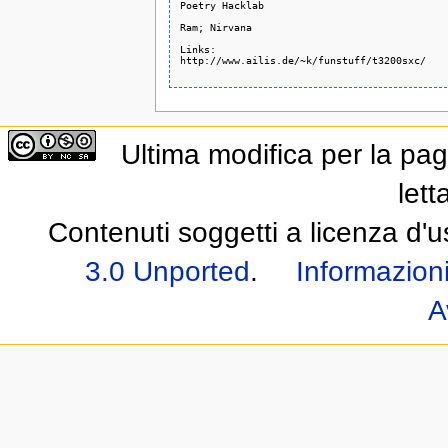
Poetry Hacklab

Ram; Nirvana

Links: 

http://www.ailis.de/~k/funstuff/t3200sxc/

Ultima modifica per la pag
lett
Contenuti soggetti a licenza d'
3.0 Unported
.
Informazioni
A