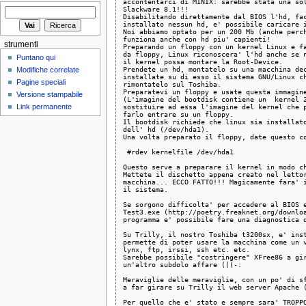
accontentarci di MINIX: sarebbe stata una sol
Slackware 8.1!!!

Disabilitando direttamente dal BIOS l'hd, fac
installato nessun hd, e' possibile caricare i
Noi abbiamo optato per un 200 Mb (anche perch
funziona anche con hd piu' capienti!

strumenti
Preparando un floppy con un kernel Linux e fa
da floppy, Linux riconoscera' l'hd anche se n
Puntano qui
il kernel possa montare la Root-Device.

Prendete un hd, montatelo su una macchina dec
Modifiche correlate
installate su di esso il sistema GNU/Linux ch
Pagine speciali
rimontatelo sul Toshiba.

Preparatevi un floppy e usate questa immagine
Versione stampabile
(L'imagine del bootdisk contiene un  kernel 2
sostituire ad essa l'imagine del kernel che p
Link permanente
farlo entrare su un floppy.

Il bootdisk richiede che linux sia installato
dell' hd (/dev/hda1).

Una volta preparato il floppy, date questo co
 #rdev kernelfile /dev/hda1

Questo serve a preparare il kernel in modo ch
Mettete il dischetto appena creato nel lettor
macchina... ECCO FATTO!!! Magicamente fara' i
il sistema.

Se sorgono difficolta' per accedere al BIOS e
Test3.exe (http://poetry.freaknet.org/downloa
programma e' possibile fare una diagnostica d
Su Trilly, il nostro Toshiba t3200sx, e' inst
permette di poter usare la macchina come un v
lynx, ftp, irssi, ssh etc. etc.

Sarebbe possibile "costringere" XFree86 a gir
un'altro subdolo affare (((-:

Meraviglie delle meraviglie, con un po' di sf
a far girare su Trilly il web server Apache (
Per quello che e' stato e sempre sara' TROPPO