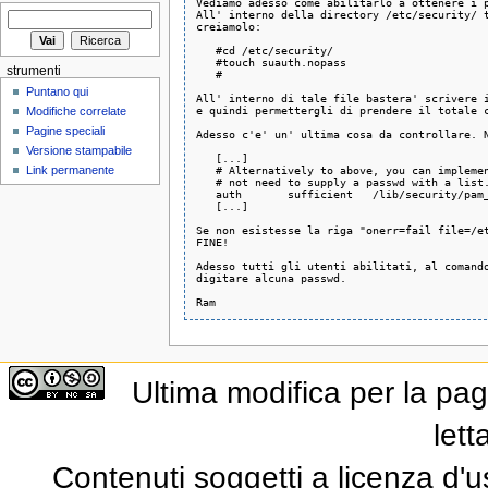
Vediamo adesso come abilitarlo a ottenere i p
All' interno della directory /etc/security/ t
creiamolo:

   #cd /etc/security/

   #touch suauth.nopass

strumenti
   #

Puntano qui
All' interno di tale file bastera' scrivere i
e quindi permettergli di prendere il totale c
Modifiche correlate
Pagine speciali
Adesso c'e' un' ultima cosa da controllare. N
Versione stampabile
   [...]

   # Alternatively to above, you can implemen
Link permanente
   # not need to supply a passwd with a list.
   auth       sufficient   /lib/security/pam
   [...]

Se non esistesse la riga "onerr=fail file=/et
FINE!

Adesso tutti gli utenti abilitati, al comando
digitare alcuna passwd.

Ultima modifica per la pag
lett
Contenuti soggetti a licenza d'