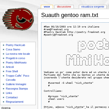
voce
discussione
visualizza sorgente
Suauth gentoo ram.txt
#Ram 06/10/2003 ore 12:19 ora italiana

#ram@freaknet.org

#Poetry Hacklab http://poetry.freaknet.org

#poetry@freaknet.org

                                         _   
                        _ __   ___   ___| |_ 
                       | '_ \ / _ \ / _ \ __|
Poetry HackLab
                       | |_) | (_) |  __/ |_|
                       | .__/ \___/ \___|\__|
Cosa Siamo
                       |_|                   
                __  __ _       _   _   _     
La nostra rete locale
               |  \/  (_)_ __ (_) | | | | ___
Progetti in corso
               | |\/| | | '_ \| | | |_| |/ _ 
               | |  | | | | | | | |  _  | (_)
Poetry MiniHowto
               |_|  |_|_|_| |_|_| |_| |_|\___
Articoli
Free Shell
Vediamo un po' come poter dare ad un utente i
Partiamo dal fatto che su Gentoo un utente de
Troppo Caffe` Poco
inserendo l'utente desiderato nel gruppo whee
Cervello
   #usermod -G wheel "nick_utente"

Gallerie Immagini
   #

Rassegna Stampa
Controlliamo:

Links
   #groups "nick_utente"

Contattaci
   wheel users

   #

Ringraziamenti
Ottimo, adesso "nick_utente" ha il permesso d
ricerca