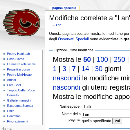
pagina speciale
Modifiche correlate a "Lan
←
Lan
Questa pagina speciale mostra le modifiche più re
degli
Osservati Speciali
sono evidenziate in
gra
Opzioni ultime modifiche
Poetry HackLab
Mostra le
50
|
100
|
250
Cosa Siamo
La nostra rete locale
1
|
3
|
7
|
14
|
30
giorni
Progetti in corso
Poetry MiniHowto
nascondi
le modifiche min
Articoli
nascondi
gli utenti registr
Free Shell
Troppo Caffe` Poco
Mostra le modifiche appo
Cervello
Gallerie Immagini
Rassegna Stampa
Namespace:
Links
Nome della
Contattaci
pagina:
quella specificata
Ringraziamenti
ricerca