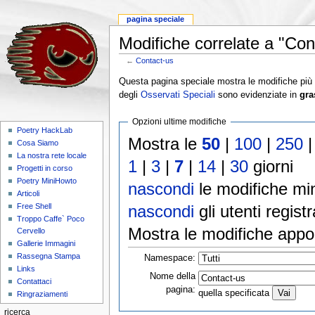
pagina speciale
Modifiche correlate a "Con
←
Contact-us
Questa pagina speciale mostra le modifiche più re
degli
Osservati Speciali
sono evidenziate in
gra
Opzioni ultime modifiche
Poetry HackLab
Mostra le
50
|
100
|
250
Cosa Siamo
La nostra rete locale
1
|
3
|
7
|
14
|
30
giorni
Progetti in corso
Poetry MiniHowto
nascondi
le modifiche min
Articoli
nascondi
gli utenti registr
Free Shell
Troppo Caffe` Poco
Mostra le modifiche appo
Cervello
Gallerie Immagini
Rassegna Stampa
Namespace:
Links
Nome della
Contattaci
pagina:
quella specificata
Ringraziamenti
ricerca