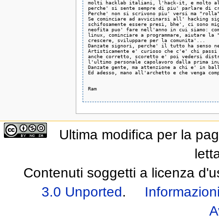
molti hacklab italiani, l'hack-it, e molto al
perche' si sente sempre di piu' parlare di cr
Perche' non si scrivono piu' versi ma "rolla"
Se cominciare ad avvicinarsi all' hacking sig
schifosamente essere presi, bhe', ci sono mig
neofita puo' fare nell'anno in cui siamo: com
linux, cominciare a programmare, aiutare la "
crescere, sviluppare per la comunita'...

Danzate signori, perche' il tutto ha senso ne
Artisticamente e' curioso che c'e' chi passi 
anche corretto, scoretto e' poi vedersi distr
l'ultimo personale capolavoro dalla prima inu
Danzate gente, ma attenzione a chi e' in ball
Ed adesso, mano all'archetto e che venga comp
Ram

Ultima modifica per la pag
lett
Contenuti soggetti a licenza d'
3.0 Unported
.
Informazioni
A