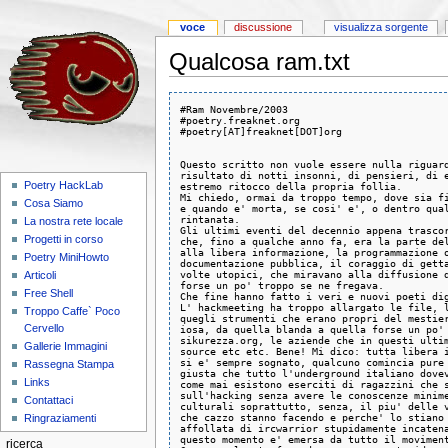
voce
discussione
visualizza sorgente
Qualcosa ram.txt
#Ram Novembre/2003

#poetry.freaknet.org

#poetry[AT]freaknet[DOT]org

Questo scritto non vuole essere nulla riguard
risultato di notti insonni, di pensieri, di e
Poetry HackLab
estremo ritocco della propria follia.

Mi chiedo, ormai da troppo tempo, dove sia fi
Cosa Siamo
e quando e' morta, se cosi' e', o dentro qual
rintanata.

La nostra rete locale
Gli ultimi eventi del decennio appena trascor
Progetti in corso
che, fino a qualche anno fa, era la parte del
alla libera informazione, la programmazione o
Poetry MiniHowto
documentazione pubblica, il coraggio di getta
volte utopici, che miravano alla diffusione d
Articoli
forse un po' troppo se ne fregava.

Free Shell
Che fine hanno fatto i veri e nuovi poeti dig
L' hackmeeting ha troppo allargato le file, l
Troppo Caffe` Poco
quegli strumenti che erano propri del mestier
Cervello
iosa, da quella blanda a quella forse un po' 
sikurezza.org, le aziende che in questi ultim
Gallerie Immagini
source etc etc. Bene! Mi dico: tutta libera i
si e' sempre sognato, qualcuno comincia pure 
Rassegna Stampa
giusta che tutto l'underground italiano dovev
Links
come mai esistono eserciti di ragazzini che s
sull'hacking senza avere le conoscenze minime
Contattaci
culturali soprattutto, senza, il piu' delle v
che cazzo stanno facendo e perche' lo stiano 
Ringraziamenti
affollata di ircwarrior stupidamente incatena
questo momento e' emersa da tutto il moviment
ricerca