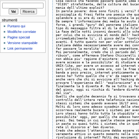
Cosa cavolo sta facendo passare questa idea d
"3l33t" strafottente, della cultura del bucar
mania dell'ultimo exploit? 

In parole povere: dove sono finiti i versi? C
accozzaglia di frasi fatte una poesia che qua
splendore e si era di certo conquistata le pi
strumenti
Da sempre l'informazione dei media ha avuto i
forse, i grandi "guru" del panorama italiano 
Puntano qui
tipo di messaggio filtra al di la dalle fila?
La fase delle notti insonni davanti allo sche
Modifiche correlate
per colui che si avvicina al mondo dell' hack
Pagine speciali
irrimediabilmente li', il gioco della "contro
avanti. E tutto questo non per voler sottolin
Versione stampabile
italiana debba necessariamente avere dei conn
far passare la moralita' del vero smanettone.
Link permanente
Poi personalmente, credo che il periodo del "
ribuco", come affermava Stefano Chiccarelli i
non abbia piu' ragione d'esistere: qualche de
avere accesso e la possibilita' di studiare e
UNIX-like, per avere un accesso ad internet c
zeri infiniti, ma ora come ora, con le free s
banda a poco prezzo, internet praticamente qu
senso ha? Tutto quello che c'e' da sapere e' 
anche vero che chi si avvicina all'hacking da
provare l'esperienza dell' "esplorazione" e d
finalmente la $ diventa #. Ma se tutto si fer
del gioco, oggi si rischia di "andare diretta
dal via".

Quelli che qualche decennio fa si trovavano a
controllo dell'intera rete telefonica naziona
stessi sistemi che quando avevano 16/17 anni 
Molti di loro sono adesso sysadmin delle stes
occorreva realmente bucare i sistemi per aver
Loro stessi hanno tolto tutta la stupidita' d
possibilita' oggi, per quelli che adesso hann
presi. Dai tempi in cui quelle stesse persone
in pasta su quasi tutti i sistemi che in quel
rete il discorso e' ben diverso. 

Credo che adesso l'attenzione debba essere ri
veramente attivo in questo momento nella scen
rivoluzione di internet? Molti dei movimenti 