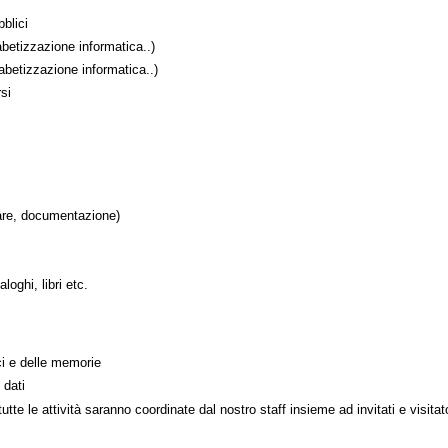
blici
betizzazione informatica..)
abetizzazione informatica..)
si
are, documentazione)
oghi, libri etc.
ci e delle memorie
 dati
utte le attività saranno coordinate dal nostro staff insieme ad invitati e visitato