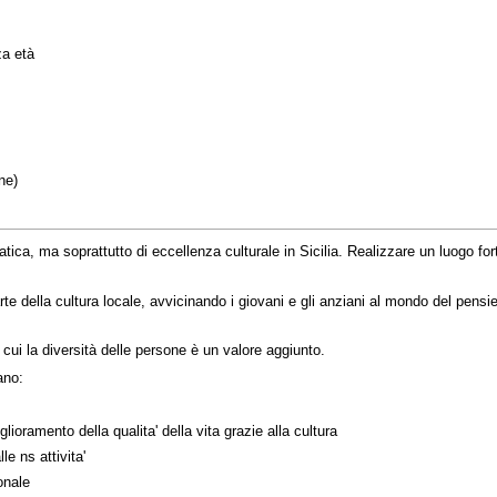
za età
ne)
tica, ma soprattutto di eccellenza culturale in Sicilia. Realizzare un luogo f
 della cultura locale, avvicinando i giovani e gli anziani al mondo del pensier
 cui la diversità delle persone è un valore aggiunto.
ano:
ioramento della qualita' della vita grazie alla cultura
e ns attivita'
onale