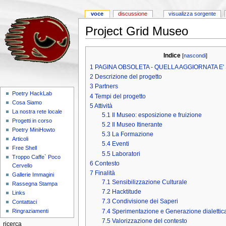
voce
discussione
visualizza sorgente
Project Grid Museo
Indice
[
nascondi
]
1
PAGINA OBSOLETA - QUELLA AGGIORNATA E'
2
Descrizione del progetto
3
Partners
Poetry HackLab
4
Tempi del progetto
Cosa Siamo
5
Attività
La nostra rete locale
5.1
Il Museo: esposizione e fruizione
Progetti in corso
5.2
Il Museo Itinerante
Poetry MiniHowto
5.3
La Formazione
Articoli
5.4
Eventi
Free Shell
5.5
Laboratori
Troppo Caffe` Poco
6
Contesto
Cervello
7
Finalità
Gallerie Immagini
7.1
Sensibilizzazione Culturale
Rassegna Stampa
7.2
Hacktitude
Links
7.3
Condivisione dei Saperi
Contattaci
7.4
Sperimentazione e Generazione dialettica
Ringraziamenti
7.5
Valorizzazione del contesto
ricerca