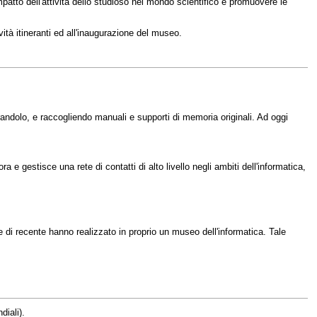
impatto dell'attività dello studioso nel mondo scientifico e promuovere le
vità itineranti ed all'inaugurazione del museo.
randolo, e raccogliendo manuali e supporti di memoria originali. Ad oggi
gestisce una rete di contatti di alto livello negli ambiti dell'informatica,
 di recente hanno realizzato in proprio un museo dell'informatica. Tale
diali).