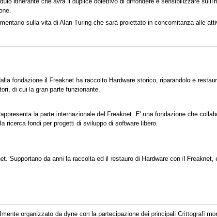
ulo itinerante che avrà il duplice obiettivo di diffondere e sensibilizzare sull'
ione.
umentario sulla vita di Alan Turing che sarà proiettato in concomitanza alle atti
dalla fondazione il Freaknet ha raccolto Hardware storico, riparandolo e restau
ori, di cui la gran parte funzionante.
esenta la parte internazionale del Freaknet. E' una fondazione che collabora e 
la ricerca fondi per progetti di sviluppo di software libero.
t. Supportano da anni la raccolta ed il restauro di Hardware con il Freaknet, e
almente organizzato da dyne con la partecipazione dei principali Crittografi mon