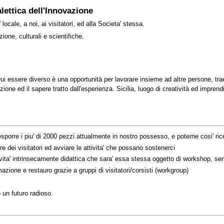
ettica dell'Innovazione
ocale, a noi, ai visitatori, ed alla Societa' stessa.
zione, culturali e scientifiche.
e. Qui essere diverso è una opportunità per lavorare insieme ad altre persone, tr
zione ed il sapere tratto dall'esperienza. Sicilia, luogo di creatività ed imprend
orre i piu' di 2000 pezzi attualmente in nostro possesso, e poterne cosi' ricev
e dei visitatori ed avviare le attivita' che possano sostenerci
ttivita' intrinsecamente didattica che sara' essa stessa oggetto di workshop, se
emazione e restauro grazie a gruppi di visitatori/corsisti (workgroup)
o un futuro radioso.