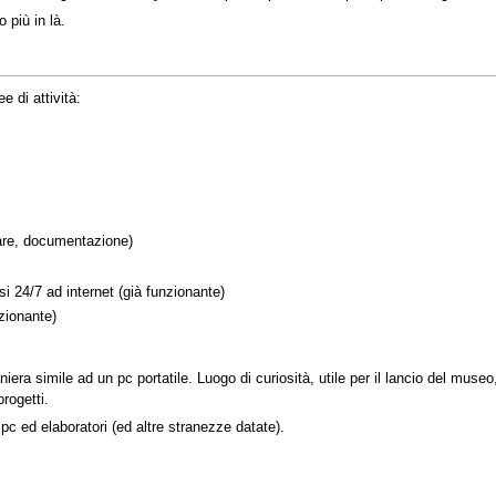
 più in là.
 di attività:
are, documentazione)
i 24/7 ad internet (già funzionante)
zionante)
era simile ad un pc portatile. Luogo di curiosità, utile per il lancio del museo
rogetti.
pc ed elaboratori (ed altre stranezze datate).