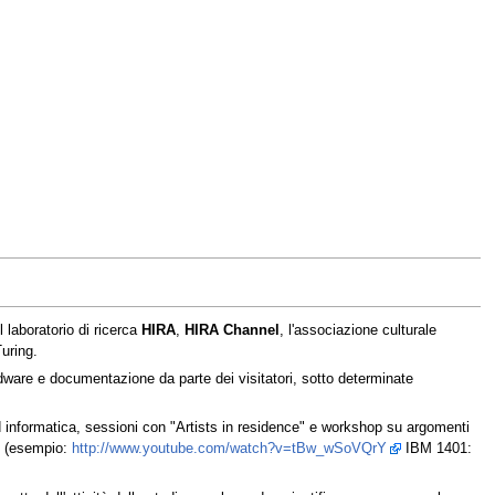
l laboratorio di ricerca
HIRA
,
HIRA Channel
, l'associazione culturale
uring.
hardware e documentazione da parte dei visitatori, sotto determinate
a ed informatica, sessioni con "Artists in residence" e workshop su argomenti
ro (esempio:
http://www.youtube.com/watch?v=tBw_wSoVQrY
IBM 1401: