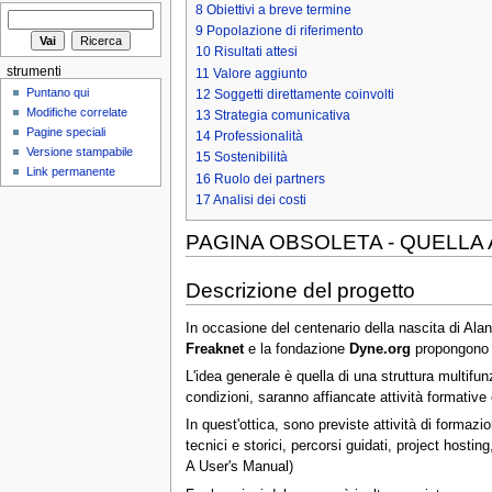
8
Obiettivi a breve termine
9
Popolazione di riferimento
10
Risultati attesi
strumenti
11
Valore aggiunto
Puntano qui
12
Soggetti direttamente coinvolti
Modifiche correlate
13
Strategia comunicativa
Pagine speciali
14
Professionalità
Versione stampabile
15
Sostenibilità
Link permanente
16
Ruolo dei partners
17
Analisi dei costi
PAGINA OBSOLETA - QUELLA
Descrizione del progetto
In occasione del centenario della nascita di Alan T
Freaknet
e la fondazione
Dyne.org
propongono l
L'idea generale è quella di una struttura multifun
condizioni, saranno affiancate attività formative e
In quest'ottica, sono previste attività di formazi
tecnici e storici, percorsi guidati, project hostin
A User's Manual)