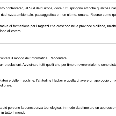
ntesto controverso, al Sud dell'Europa, dove tutti spingono affinché qualcosa 
ricchezza ambientale, paesaggistica e, non ultimo, umana. Risorse come ques
nativa di formazione per i ragazzi che crescono nelle province siciliane, un'alte
ione all'estero.
ontare il mondo dell'informatica. Raccontare
 e soluzioni. Avvicinare tutti quelli che per timore reverenziale ne sono distan
atori e delle macchine, l'attitudine Hacker è quella di avere un approccio criti
gliorare.
a più persone la conoscenza tecnologica, in modo da stimolare un approccio cri
in tutto il mondo.