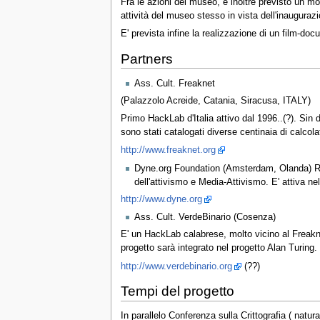
Fra le azioni del museo, è inoltre previsto un mod
attività del museo stesso in vista dell'inauguraz
E' prevista infine la realizzazione di un film-doc
Partners
Ass. Cult. Freaknet
(Palazzolo Acreide, Catania, Siracusa, ITALY)
Primo HackLab d'Italia attivo dal 1996..(?). Sin 
sono stati catalogati diverse centinaia di calcolat
http://www.freaknet.org
Dyne.org Foundation (Amsterdam, Olanda) Rappr
dell'attivismo e Media-Attivismo. E' attiva nel
http://www.dyne.org
Ass. Cult. VerdeBinario (Cosenza)
E' un HackLab calabrese, molto vicino al Freakne
progetto sarà integrato nel progetto Alan Turing.
http://www.verdebinario.org
(??)
Tempi del progetto
In parallelo Conferenza sulla Crittografia ( natur