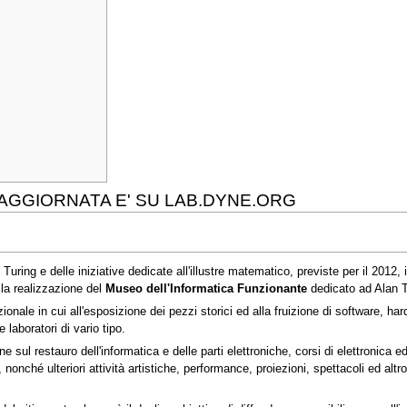
 AGGIORNATA E' SU LAB.DYNE.ORG
uring e delle iniziative dedicate all'illustre matematico, previste per il 2012, i
a realizzazione del
Museo dell'Informatica Funzionante
dedicato ad Alan T
zionale in cui all'esposizione dei pezzi storici ed alla fruizione di software, 
 laboratori di vario tipo.
one sul restauro dell'informatica e delle parti elettroniche, corsi di elettronic
g, nonché ulteriori attività artistiche, performance, proiezioni, spettacoli ed alt