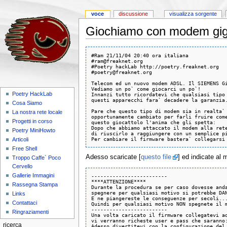
voce
discussione
visualizza sorgente
Giochiamo con modem gig
#Ram 21/11/04 20:40 ora italiana

#ram@freaknet.org

#Poetry hackLab http://poetry.freaknet.org

#poetry@freaknet.org

Telecom ed un nuovo modem ADSL. Il SIEMENS Gi
Vediamo un po` come giocarci un po`!

Poetry HackLab
Innanzi tutto ricordatevi che qualsiasi tipo 
questi apparecchi fara` decadere la garanzia.
Cosa Siamo
Pare che questo tipo di modem sia in realta` 
La nostra rete locale
opportunamente cambiato per farli fruire come
Progetti in corso
questo giocattolo l'anima che gli spetta:

Dopo che abbiamo attaccato il modem alla rete
Poetry MiniHowto
di riuscirlo a raggiungere con un semplice pi
Articoli
Free Shell
Adesso scaricate [
questo file
] ed indicate al
Troppo Caffe` Poco
Cervello
Gallerie Immagini
-------------------------

****ATTENZIONE****

Rassegna Stampa
Durante la procedura se per caso dovesse anda
spegnere per qualsiasi motivo si potrebbe DAN
Links
E ne piangereste le conseguenze per secoli...
Contattaci
Quindi per qualsiasi motivo NON spegnete il m
-------------------------

Ringraziamenti
Una volta caricato il firmware collegatevi ad
vi verranno richeste user e pass che saranno:
ricerca
Adesso divertitevi con la configurazione del 