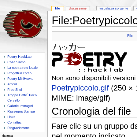
file
discussione
visualizza sorgente
File:Poetrypiccolo
File
Poetry HackLab
Cosa Siamo
La nostra rete locale
Progetti in corso
Non sono disponibili versioni 
Poetry MiniHowto
Articoli
Poetrypiccolo.gif
‎ (250 ×
Free Shell
Troppo Caffe` Poco
MIME: image/gif)
Cervello
Gallerie Immagini
Cronologia del file
Rassegna Stampa
Links
Contattaci
Fare clic su un gruppo da
Ringraziamenti
nel momento indicato.
ricerca