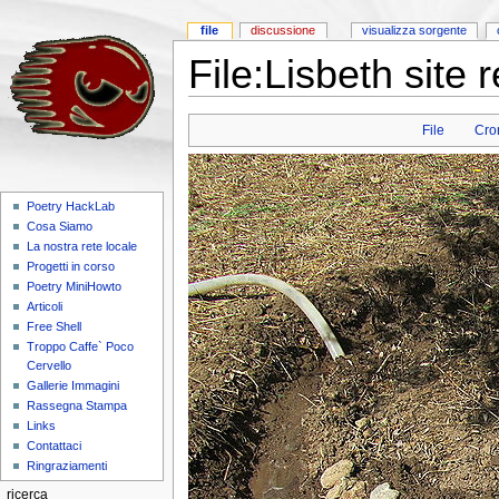
file
discussione
visualizza sorgente
File:Lisbeth site 
File
Cron
Poetry HackLab
Cosa Siamo
La nostra rete locale
Progetti in corso
Poetry MiniHowto
Articoli
Free Shell
Troppo Caffe` Poco
Cervello
Gallerie Immagini
Rassegna Stampa
Links
Contattaci
Ringraziamenti
ricerca