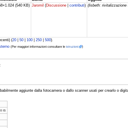
68×1.024
(540 KB)
Jaromil
(
Discussione
|
contributi
)
(lisbeth: rivitalizzazione 
centi) (
20
|
50
|
100
|
250
|
500
).
sterno
(Per maggiori informazioni consultare le
istruzioni
)
:
babilmente aggiunte dalla fotocamera o dallo scanner usati per crearlo o digitali
0 IS