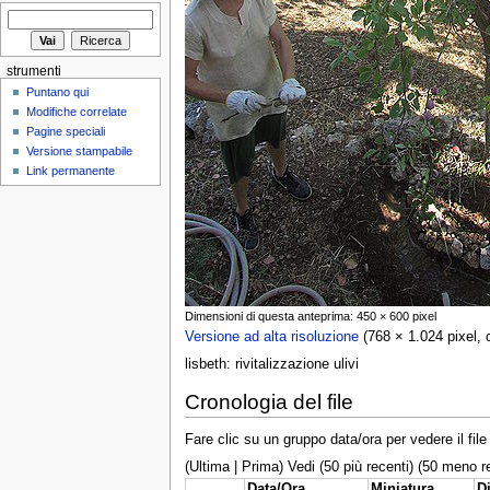
strumenti
Puntano qui
Modifiche correlate
Pagine speciali
Versione stampabile
Link permanente
Dimensioni di questa anteprima: 450 × 600 pixel
Versione ad alta risoluzione
‎ (768 × 1.024 pixel,
lisbeth: rivitalizzazione ulivi
Cronologia del file
Fare clic su un gruppo data/ora per vedere il fi
(Ultima | Prima) Vedi (50 più recenti) (50 meno re
Data/Ora
Miniatura
D