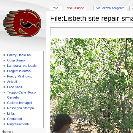
file
discussione
visualizza sorgente
File:Lisbeth site repair-sm
Poetry HackLab
Cosa Siamo
La nostra rete locale
Progetti in corso
Poetry MiniHowto
Articoli
Free Shell
Troppo Caffe` Poco
Cervello
Gallerie Immagini
Rassegna Stampa
Links
Contattaci
Ringraziamenti
ricerca