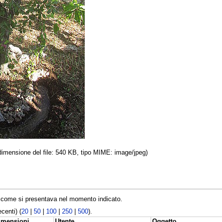
 dimensione del file: 540 KB, tipo MIME: image/jpeg)
le come si presentava nel momento indicato.
centi) (
20
|
50
|
100
|
250
|
500
).
imensioni
Utente
Oggetto