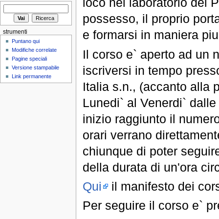
loco nel laboratorio del 
possesso, il proprio porta
e formarsi in maniera piu`
strumenti
Puntano qui
Modifiche correlate
Il corso e` aperto ad un 
Pagine speciali
iscriversi in tempo presso
Versione stampabile
Link permanente
Italia s.n., (accanto alla
Lunedi` al Venerdi` dalle
inizio raggiunto il nume
orari verrano direttamente
chiunque di poter seguire 
della durata di un'ora cir
Qui
il manifesto dei cors
Per seguire il corso e` p