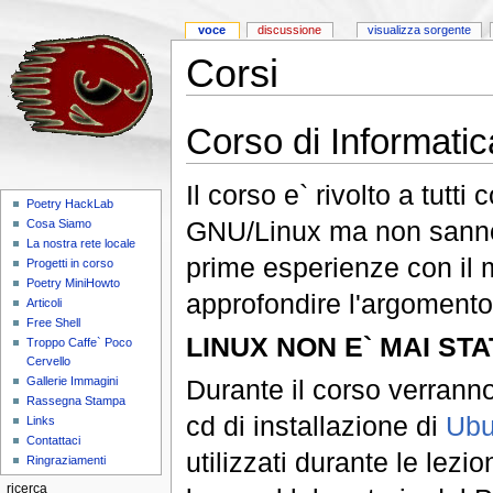
voce
discussione
visualizza sorgente
Corsi
Corso di Informatic
Il corso e` rivolto a tutt
Poetry HackLab
GNU/Linux ma non sanno c
Cosa Siamo
La nostra rete locale
prime esperienze con il
Progetti in corso
Poetry MiniHowto
approfondire l'argomento,
Articoli
Free Shell
LINUX NON E` MAI STA
Troppo Caffe` Poco
Cervello
Durante il corso verranno
Gallerie Immagini
Rassegna Stampa
cd di installazione di
Ubu
Links
Contattaci
utilizzati durante le lezio
Ringraziamenti
ricerca