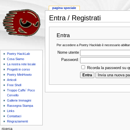
pagina speciale
Entra / Registrati
Entra
Per accedere a Poetry Hacklab è necessario abilitar
Nome utente
Poetry HackLab
Cosa Siamo
Password:
La nostra rete locale
Ricorda la password su 
Progetti in corso
Poetry MiniHowto
Articoli
Free Shell
Troppo Caffe` Poco
Cervello
Gallerie Immagini
Rassegna Stampa
Links
Contattaci
Ringraziamenti
ricerca