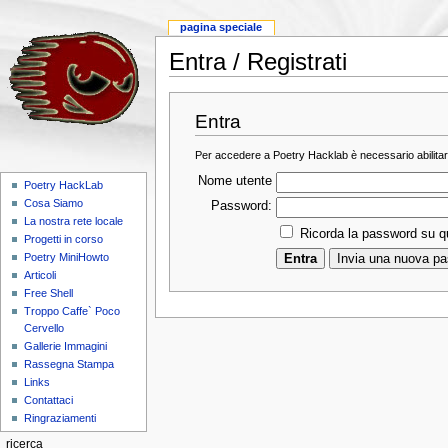
pagina speciale
Entra / Registrati
Entra
Per accedere a Poetry Hacklab è necessario abilitar
Nome utente
Poetry HackLab
Cosa Siamo
Password:
La nostra rete locale
Ricorda la password su 
Progetti in corso
Poetry MiniHowto
Articoli
Free Shell
Troppo Caffe` Poco
Cervello
Gallerie Immagini
Rassegna Stampa
Links
Contattaci
Ringraziamenti
ricerca