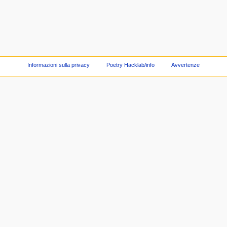
Informazioni sulla privacy
Poetry Hacklab/info
Avvertenze