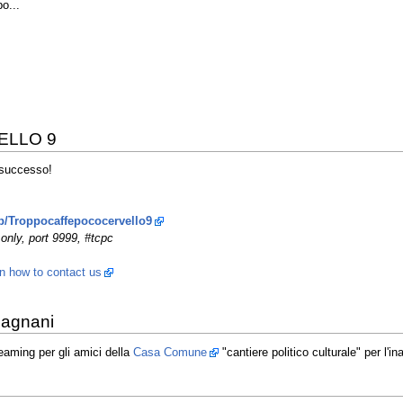
o...
ELLO 9
 successo!
hp/Troppocaffepococervello9
only, port 9999, #tcpc
rn how to contact us
Magnani
eaming per gli amici della
Casa Comune
"cantiere politico culturale" per l'i