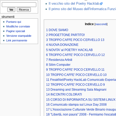
Il vecchio sito del Poetry Hacklab
Il primo sito del Museo dell'Informatica Fun
strumenti
Puntano qui
Indice
[
nascondi
]
Modifiche correlate
1
DOVE SIAMO
Pagine speciali
2
PROGETTONE PARTITO!
Versione stampabile
3
TROPPO CAFFE POCO CERVELLO 13
Link permanente
4
NUOVA DONAZIONE
5
NOVITA' al POETRY HACKLAB
6
TROPPO CAFFE' POCO CERVELLO 12
7
Residenza Artisti
8
Silim Computer
9
TROPPO CAFFE' POCO CERVELLO 11
10
TROPPO CAFFE' POCO CERVELLO 10
11
FreakNet/Poetry HackLab Comunicato Experia
12
TROPPO CAFFE' POCO CERVELLO 9
13
Dreaming and Streaming Sala Magnani
14
INCONTRI COLORATI
15
CORSO DI INFORMATICA SU SISTEMI LINUX
16
Comunicato stampa sul Linux Day 2008
17
L'Associazione Culturale Verde Binario inaug
18
"Libertà, non paura" 2008 - Fermiamo l'escalat