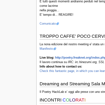
E tutti questi momenti andranno perduti nel temp
come lacrime
nella pioggia...
E' tempo di... REAGIRE!
Comunicato
TROPPO CAFFE' POCO CERV
La nona edizione del nostro meeting e' stata un
Manifesto
Live blog:
http://poetry.freaknet.org/index.p
Il lavoro continua su
IRC: irc.hinezumi.org, SSL 
Info about how to contact us:
Check this fantastic page, in which you can lea
Dreaming and Streaming Sala 
Il Poetry HackLab e` oggi alle prese con uno str
INCONTRI
C
O
LO
RAT
I