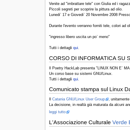
Venite ad "imbrattare tele" con Giulia ed i ragazz
Piccoli segreti per scoprire la pittura ad olio.
Lunedi` 17 e Giovedi` 20 Novembre 2008 Presso
Durante l'evento verranno forniti tele, colori ad ol
"ingresso libero uscita un po` meno"
Tutti i dettagli
qui
.
CORSO DI INFORMATICA SU S
Il Poetry HackLab presenta "LINUX NON E` M
Un corso base su sistemi GNU/Linux.
Tutti i dettagli
qui
.
Comunicato stampa sul Linux D
Il
Catania GNU/Linux User Group
, unitamente
La decisione, in realtà già maturata da alcuni an
leggi tutto
L'Associazione Culturale
Verde 