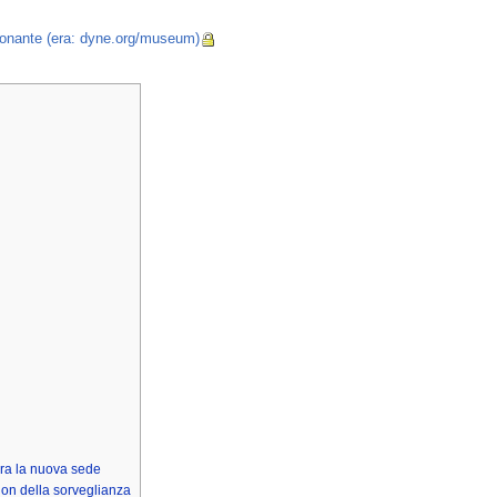
zionante (era: dyne.org/museum)
ura la nuova sede
ion della sorveglianza