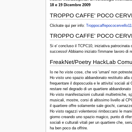
18 e 19 Dicembre 2009
TROPPO CAFFE' POCO CERV
Clickate qui per info:
Troppocaffepococervello11
TROPPO CAFFE' POCO CERV
Si e' concluso il TCPC10, iniziativa patrocinat
successo! Abbiamo iniziato l'immane lavoro di re
FreakNet/Poetry HackLab Comun
Io ne ho viste cose, che voi 'umani' non potres
Ho visto uno spazio abbandonato restituito alla 
frequentare il doposcuola e le attivita' sociali a
restare nel degrado di un quartiere abbandonato d
Ho visto manifestazioni culturali multietniche, spe
musicali, mostre, corsi di altissimo livello al C
il quartiere offre solamente sale giochi, carnazze
Ho visto ragazzi volenterosi rimboccarsi le mani
giorno creando uno spazio magico, punto di riferi
sociali e culturali vitali per un quartiere che, s
ha ben poco da offrire.