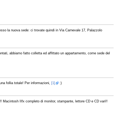
esso la nuova sede: ci trovate quindi in Via Carnevale 17, Palazzolo
 contati, abbiamo fatto colletta ed affittato un appartamento, come sede del
a follia totale! Per informazioni,
[1]
:)
 Macintosh IIfx completo di monitor, stampante, lettore CD e CD vari!!