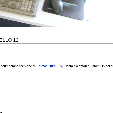
ELLO 12
 sperimentano tecniche di
Permacultura
... by Debra Solomon e Jaromil in coll
ca