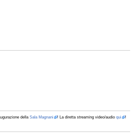
naugurazione della
Sala Magnani
! La diretta streaming video/audio
qui
!