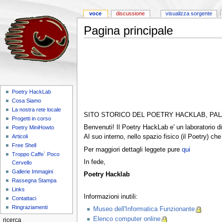
voce
discussione
visualizza sorgente
Pagina principale
Poetry HackLab
Cosa Siamo
La nostra rete locale
SITO STORICO DEL POETRY HACKLAB, PA
Progetti in corso
Benvenuti! Il Poetry HackLab e' un laboratorio di
Poetry MiniHowto
Al suo interno, nello spazio fisico (il Poetry) ch
Articoli
Free Shell
Per maggiori dettagli leggete pure
qui
Troppo Caffe` Poco
In fede,
Cervello
Gallerie Immagini
Poetry Hacklab
Rassegna Stampa
Links
Informazioni inutili:
Contattaci
Ringraziamenti
Museo dell'Informatica Funzionante
Elenco computer online
ricerca