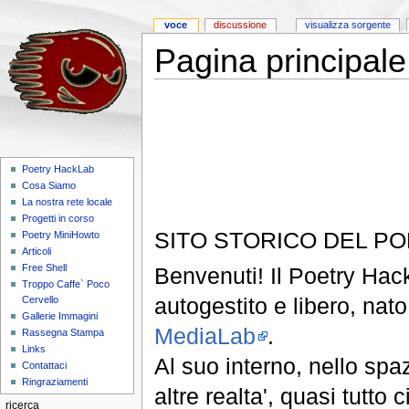
voce
discussione
visualizza sorgente
Pagina principale
Poetry HackLab
Cosa Siamo
La nostra rete locale
Progetti in corso
SITO STORICO DEL P
Poetry MiniHowto
Articoli
Free Shell
Benvenuti! Il Poetry Hack
Troppo Caffe` Poco
autogestito e libero, nat
Cervello
Gallerie Immagini
MediaLab
.
Rassegna Stampa
Links
Al suo interno, nello spaz
Contattaci
Ringraziamenti
altre realta', quasi tutto
ricerca