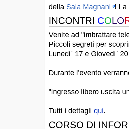
della
Sala Magnani
! La
INCONTRI
C
O
LO
Venite ad "imbrattare tele
Piccoli segreti per scoprir
Lunedi` 17 e Giovedi` 2
Durante l'evento verranno 
"ingresso libero uscita 
Tutti i dettagli
qui
.
CORSO DI INFOR