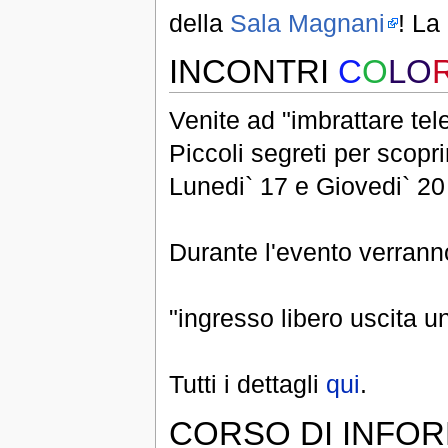
della
Sala Magnani
! La
INCONTRI
C
O
LO
Venite ad "imbrattare tele
Piccoli segreti per scoprir
Lunedi` 17 e Giovedi` 2
Durante l'evento verranno 
"ingresso libero uscita 
Tutti i dettagli
qui
.
CORSO DI INFOR