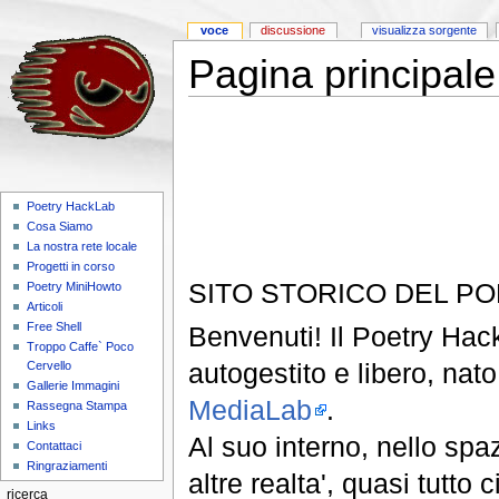
voce
discussione
visualizza sorgente
Pagina principale
Poetry HackLab
Cosa Siamo
La nostra rete locale
Progetti in corso
SITO STORICO DEL P
Poetry MiniHowto
Articoli
Free Shell
Benvenuti! Il Poetry Hack
Troppo Caffe` Poco
autogestito e libero, nat
Cervello
Gallerie Immagini
MediaLab
.
Rassegna Stampa
Links
Al suo interno, nello spaz
Contattaci
Ringraziamenti
altre realta', quasi tutto
ricerca