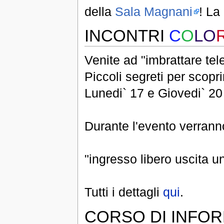
della
Sala Magnani
! La
INCONTRI
C
O
LO
Venite ad "imbrattare tele
Piccoli segreti per scoprir
Lunedi` 17 e Giovedi` 2
Durante l'evento verranno 
"ingresso libero uscita 
Tutti i dettagli
qui
.
CORSO DI INFOR