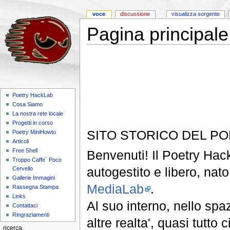
voce
discussione
visualizza sorgente
Pagina principale
Poetry HackLab
Cosa Siamo
La nostra rete locale
Progetti in corso
SITO STORICO DEL P
Poetry MiniHowto
Articoli
Free Shell
Benvenuti! Il Poetry Hack
Troppo Caffe` Poco
autogestito e libero, nat
Cervello
Gallerie Immagini
MediaLab
.
Rassegna Stampa
Links
Al suo interno, nello spaz
Contattaci
Ringraziamenti
altre realta', quasi tutto
ricerca