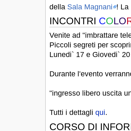
della
Sala Magnani
! La
INCONTRI
C
O
LO
Venite ad "imbrattare tele
Piccoli segreti per scoprir
Lunedi` 17 e Giovedi` 2
Durante l'evento verranno 
"ingresso libero uscita 
Tutti i dettagli
qui
.
CORSO DI INFOR