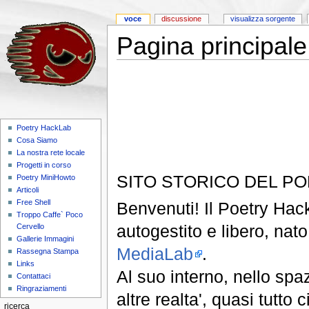
voce
discussione
visualizza sorgente
Pagina principale
Poetry HackLab
Cosa Siamo
La nostra rete locale
Progetti in corso
SITO STORICO DEL P
Poetry MiniHowto
Articoli
Free Shell
Benvenuti! Il Poetry Hack
Troppo Caffe` Poco
autogestito e libero, nat
Cervello
Gallerie Immagini
MediaLab
.
Rassegna Stampa
Links
Al suo interno, nello spaz
Contattaci
Ringraziamenti
altre realta', quasi tutto
ricerca