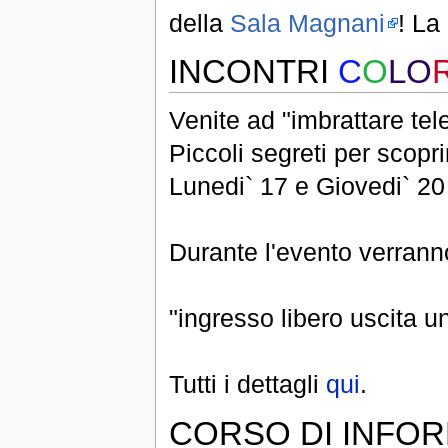
della
Sala Magnani
! La
INCONTRI
C
O
LO
Venite ad "imbrattare tele
Piccoli segreti per scoprir
Lunedi` 17 e Giovedi` 2
Durante l'evento verranno 
"ingresso libero uscita 
Tutti i dettagli
qui
.
CORSO DI INFOR