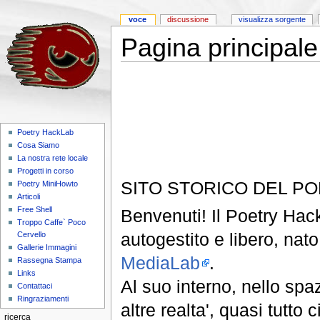
voce
discussione
visualizza sorgente
Pagina principale
Poetry HackLab
Cosa Siamo
La nostra rete locale
Progetti in corso
SITO STORICO DEL P
Poetry MiniHowto
Articoli
Free Shell
Benvenuti! Il Poetry Hack
Troppo Caffe` Poco
autogestito e libero, nat
Cervello
Gallerie Immagini
MediaLab
.
Rassegna Stampa
Links
Al suo interno, nello spaz
Contattaci
Ringraziamenti
altre realta', quasi tutto
ricerca