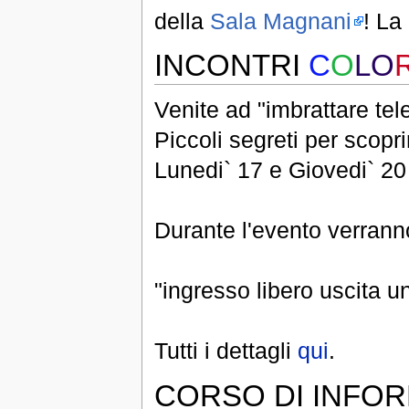
della
Sala Magnani
! La
INCONTRI
C
O
LO
Venite ad "imbrattare tele
Piccoli segreti per scoprir
Lunedi` 17 e Giovedi` 2
Durante l'evento verranno 
"ingresso libero uscita 
Tutti i dettagli
qui
.
CORSO DI INFOR