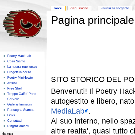
voce
discussione
visualizza sorgente
Pagina principale
Poetry HackLab
Cosa Siamo
La nostra rete locale
Progetti in corso
SITO STORICO DEL P
Poetry MiniHowto
Articoli
Free Shell
Benvenuti! Il Poetry Hack
Troppo Caffe` Poco
autogestito e libero, nat
Cervello
Gallerie Immagini
MediaLab
.
Rassegna Stampa
Links
Al suo interno, nello spaz
Contattaci
Ringraziamenti
altre realta', quasi tutto
ricerca