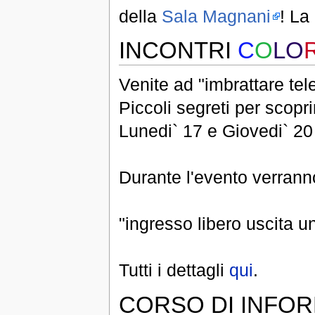
della
Sala Magnani
! La
INCONTRI
C
O
LO
Venite ad "imbrattare tele
Piccoli segreti per scoprir
Lunedi` 17 e Giovedi` 2
Durante l'evento verranno 
"ingresso libero uscita 
Tutti i dettagli
qui
.
CORSO DI INFOR