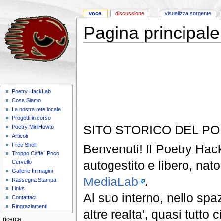
voce
discussione
visualizza sorgente
Pagina principale
Poetry HackLab
Cosa Siamo
La nostra rete locale
Progetti in corso
SITO STORICO DEL P
Poetry MiniHowto
Articoli
Free Shell
Benvenuti! Il Poetry Hack
Troppo Caffe` Poco
autogestito e libero, nat
Cervello
Gallerie Immagini
MediaLab
.
Rassegna Stampa
Links
Al suo interno, nello spaz
Contattaci
Ringraziamenti
altre realta', quasi tutto
ricerca