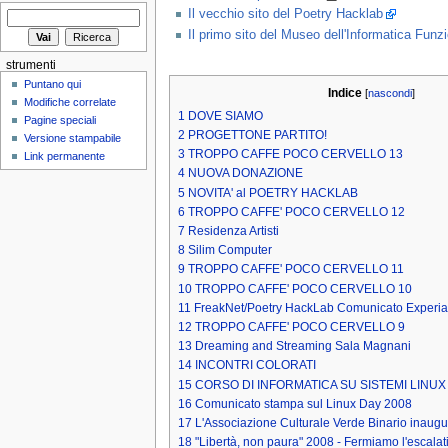
Il vecchio sito del Poetry Hacklab
Il primo sito del Museo dell'Informatica Fun
strumenti
Puntano qui
Indice
[
nascondi
]
Modifiche correlate
1
DOVE SIAMO
Pagine speciali
2
PROGETTONE PARTITO!
Versione stampabile
3
TROPPO CAFFE POCO CERVELLO 13
Link permanente
4
NUOVA DONAZIONE
5
NOVITA' al POETRY HACKLAB
6
TROPPO CAFFE' POCO CERVELLO 12
7
Residenza Artisti
8
Silim Computer
9
TROPPO CAFFE' POCO CERVELLO 11
10
TROPPO CAFFE' POCO CERVELLO 10
11
FreakNet/Poetry HackLab Comunicato Experia
12
TROPPO CAFFE' POCO CERVELLO 9
13
Dreaming and Streaming Sala Magnani
14
INCONTRI COLORATI
15
CORSO DI INFORMATICA SU SISTEMI LINUX
16
Comunicato stampa sul Linux Day 2008
17
L'Associazione Culturale Verde Binario inaug
18
"Libertà, non paura" 2008 - Fermiamo l'escalat