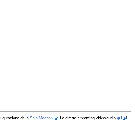
naugurazione della
Sala Magnani
! La diretta streaming video/audio
qui
!