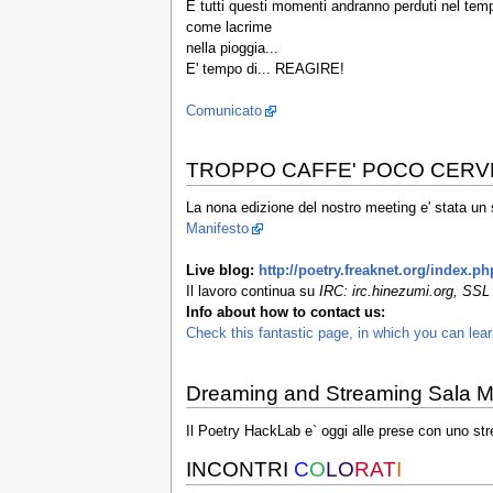
E tutti questi momenti andranno perduti nel temp
come lacrime
nella pioggia...
E' tempo di... REAGIRE!
Comunicato
TROPPO CAFFE' POCO CERV
La nona edizione del nostro meeting e' stata un
Manifesto
Live blog:
http://poetry.freaknet.org/index.p
Il lavoro continua su
IRC: irc.hinezumi.org, SSL 
Info about how to contact us:
Check this fantastic page, in which you can lea
Dreaming and Streaming Sala 
Il Poetry HackLab e` oggi alle prese con uno str
INCONTRI
C
O
LO
RAT
I