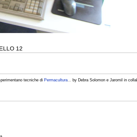
ELLO 12
 sperimentano tecniche di
Permacultura
... by Debra Solomon e Jaromil in coll
ca