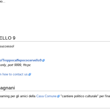
o...
ELLO 9
 successo!
hp/Troppocaffepococervello9
only, port 9999, #tcpc
rn how to contact us
Magnani
eaming per gli amici della
Casa Comune
"cantiere politico culturale" per l'i