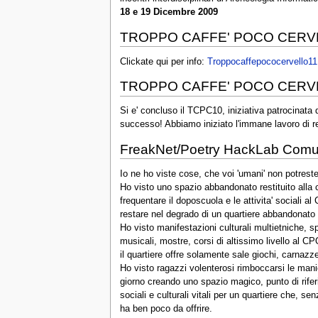
18 e 19 Dicembre 2009
TROPPO CAFFE' POCO CERV
Clickate qui per info:
Troppocaffepococervello11
TROPPO CAFFE' POCO CERV
Si e' concluso il TCPC10, iniziativa patrocinat
successo! Abbiamo iniziato l'immane lavoro di re
FreakNet/Poetry HackLab Comun
Io ne ho viste cose, che voi 'umani' non potres
Ho visto uno spazio abbandonato restituito alla 
frequentare il doposcuola e le attivita' sociali a
restare nel degrado di un quartiere abbandonato d
Ho visto manifestazioni culturali multietniche, spe
musicali, mostre, corsi di altissimo livello al C
il quartiere offre solamente sale giochi, carnazze
Ho visto ragazzi volenterosi rimboccarsi le mani
giorno creando uno spazio magico, punto di riferi
sociali e culturali vitali per un quartiere che, s
ha ben poco da offrire.