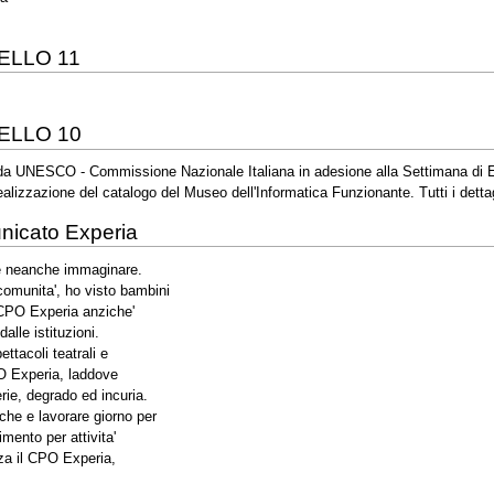
ELLO 11
ELLO 10
a da UNESCO - Commissione Nazionale Italiana in adesione alla Settimana di E
alizzazione del catalogo del Museo dell'Informatica Funzionante. Tutti i detta
icato Experia
te neanche immaginare.
comunita', ho visto bambini
l CPO Experia anziche'
alle istituzioni.
ttacoli teatrali e
PO Experia, laddove
rie, degrado ed incuria.
che e lavorare giorno per
mento per attivita'
enza il CPO Experia,