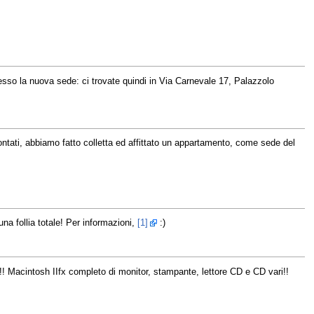
esso la nuova sede: ci trovate quindi in Via Carnevale 17, Palazzolo
 contati, abbiamo fatto colletta ed affittato un appartamento, come sede del
a follia totale! Per informazioni,
[1]
:)
 Macintosh IIfx completo di monitor, stampante, lettore CD e CD vari!!