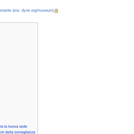
zionante (era: dyne.org/museum)
ura la nuova sede
ion della sorveglianza