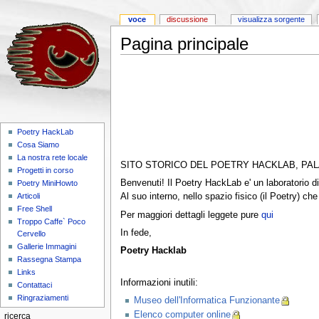
voce
discussione
visualizza sorgente
Pagina principale
Poetry HackLab
Cosa Siamo
La nostra rete locale
SITO STORICO DEL POETRY HACKLAB, PA
Progetti in corso
Benvenuti! Il Poetry HackLab e' un laboratorio di
Poetry MiniHowto
Al suo interno, nello spazio fisico (il Poetry) ch
Articoli
Free Shell
Per maggiori dettagli leggete pure
qui
Troppo Caffe` Poco
In fede,
Cervello
Gallerie Immagini
Poetry Hacklab
Rassegna Stampa
Links
Informazioni inutili:
Contattaci
Ringraziamenti
Museo dell'Informatica Funzionante
Elenco computer online
ricerca