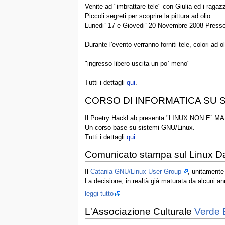
Venite ad "imbrattare tele" con Giulia ed i ragazz
Piccoli segreti per scoprire la pittura ad olio.
Lunedi` 17 e Giovedi` 20 Novembre 2008 Presso
Durante l'evento verranno forniti tele, colori ad ol
"ingresso libero uscita un po` meno"
Tutti i dettagli
qui
.
CORSO DI INFORMATICA SU S
Il Poetry HackLab presenta "LINUX NON E` M
Un corso base su sistemi GNU/Linux.
Tutti i dettagli
qui
.
Comunicato stampa sul Linux D
Il
Catania GNU/Linux User Group
, unitamente
La decisione, in realtà già maturata da alcuni an
leggi tutto
L'Associazione Culturale
Verde 